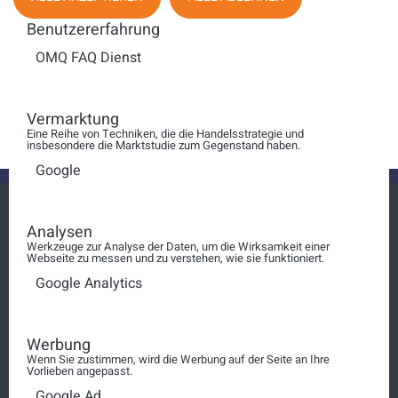
Benutzererfahrung
Anzeige #
Bitcoin kann mehr!
OMQ FAQ Dienst
Servicewelten in der
Blockchain
Vermarktung
Eine Reihe von Techniken, die die Handelsstrategie und
insbesondere die Marktstudie zum Gegenstand haben.
Google
Analysen
Werkzeuge zur Analyse der Daten, um die Wirksamkeit einer
Webseite zu messen und zu verstehen, wie sie funktioniert.
Login
Google Analytics
squt@schosimo.de
030 3080 90 10
Werbung
Wenn Sie zustimmen, wird die Werbung auf der Seite an Ihre
Vorlieben angepasst.
AGB
Google Ad