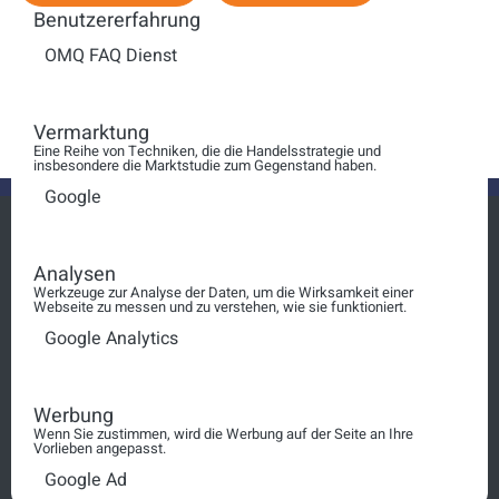
Benutzererfahrung
Anzeige #
Coachingkompetenz - Die
OMQ FAQ Dienst
neue Generation kommt
Vermarktung
Eine Reihe von Techniken, die die Handelsstrategie und
insbesondere die Marktstudie zum Gegenstand haben.
Google
Analysen
Werkzeuge zur Analyse der Daten, um die Wirksamkeit einer
Login
Webseite zu messen und zu verstehen, wie sie funktioniert.
Google Analytics
squt@schosimo.de
030 3080 90 10
Werbung
Wenn Sie zustimmen, wird die Werbung auf der Seite an Ihre
Vorlieben angepasst.
AGB
Google Ad
Impressum