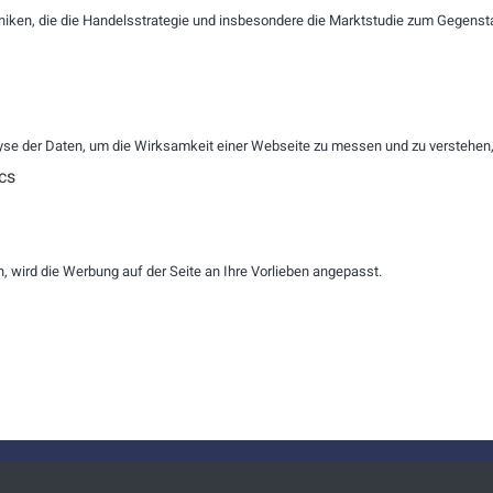
l
niken, die die Handelsstrategie und insbesondere die Marktstudie zum Gegenst
R
ZURÜCKSETZEN
se der Daten, um die Wirksamkeit einer Webseite zu messen und zu verstehen, w
cs
ation verändert die Callcenter-B
 wird die Werbung auf der Seite an Ihre Vorlieben angepasst.