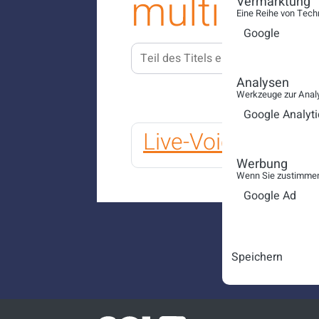
multilingua
Vermarktung
Eine Reihe von Tech
Google
Teil des Titels eingeben
FILTE
Analysen
Werkzeuge zur Analy
Google Analyti
Live-Voice-Transl
Werbung
Wenn Sie zustimmen,
Google Ad
Speichern