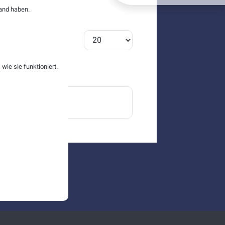
and haben.
Anzeige #
ie sie funktioniert.
ranche