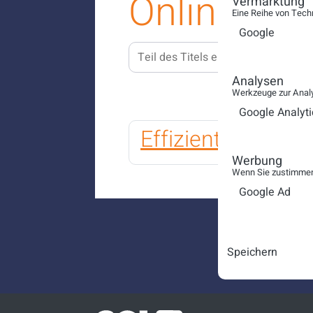
Online De
Vermarktung
Eine Reihe von Tech
Google
Teil des Titels eingeben
FILTE
Analysen
Werkzeuge zur Analy
Google Analyti
Effizientes Wiss
Werbung
Wenn Sie zustimmen,
Google Ad
Speichern