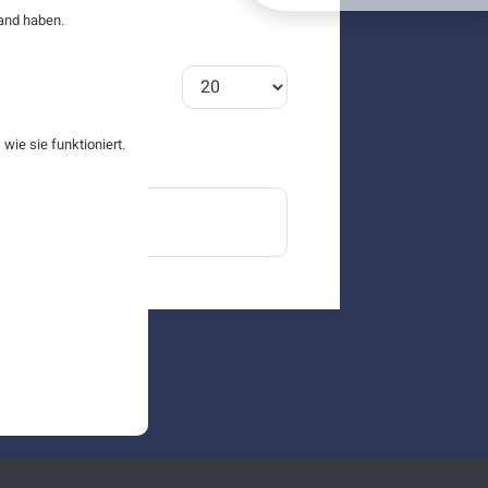
and haben.
Anzeige #
ie sie funktioniert.
nservice