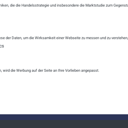
mo
niken, die die Handelsstrategie und insbesondere die Marktstudie zum Gegenst
R
ZURÜCKSETZEN
se der Daten, um die Wirksamkeit einer Webseite zu messen und zu verstehen, w
cs
ensmanagement für Ihren Kunde
 wird die Werbung auf der Seite an Ihre Vorlieben angepasst.