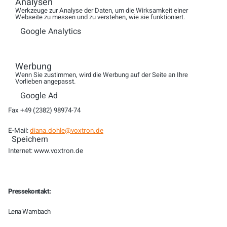
Analysen
Kontakt:
Werkzeuge zur Analyse der Daten, um die Wirksamkeit einer
Webseite zu messen und zu verstehen, wie sie funktioniert.
Voxtron GmbH
Google Analytics
Zeche Westfalen 1
Werbung
D-59229 Ahlen
Wenn Sie zustimmen, wird die Werbung auf der Seite an Ihre
Vorlieben angepasst.
Tel. +49 (2382) 98974-444
Google Ad
Fax +49 (2382) 98974-74
E-Mail:
diana.dohle@voxtron.de
Speichern
Internet: www.voxtron.de
Pressekontakt:
Lena Wambach