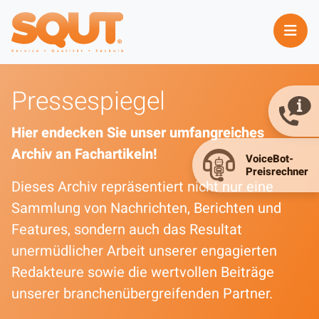
Pressespiegel
Hier endecken Sie unser umfangreiches
Archiv an Fachartikeln!
Dieses Archiv repräsentiert nicht nur eine
Sammlung von Nachrichten, Berichten und
Features, sondern auch das Resultat
unermüdlicher Arbeit unserer engagierten
Redakteure sowie die wertvollen Beiträge
unserer branchenübergreifenden Partner.