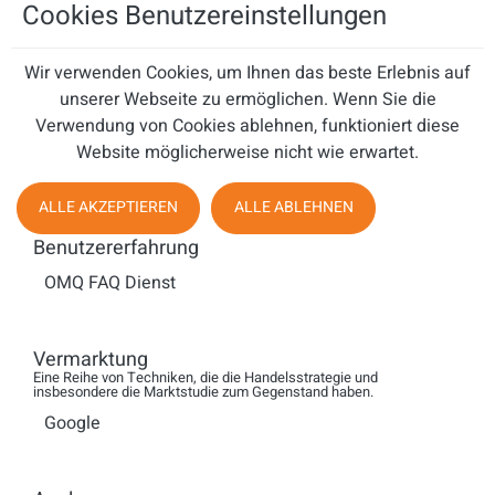
automatische Telefonzentrale, CTI, Telefonbanking und zahlreiche
Cookies Benutzereinstellungen
Sonderapplikationen.
Wir verwenden Cookies, um Ihnen das beste Erlebnis auf
Neben reinen Telefoniefunktionen integriert Voxtron unter anderem
unserer Webseite zu ermöglichen. Wenn Sie die
Webchat, Spracherkennung und -synthese, CRM- und ERP-Systeme,
Verwendung von Cookies ablehnen, funktioniert diese
Kampagnensoftware, Microsoft Exchange-, Lync- und Navision-
Website möglicherweise nicht wie erwartet.
Systeme, Hostlösungen und Webanbindungen in seine Produkte
und Lösungen. Voxtron-Lösungen zeichnen sich durch ihre flexible
und konvergente Architektur aus.
ALLE AKZEPTIEREN
ALLE ABLEHNEN
Benutzererfahrung
Weltweit betreut Voxtron mit ca. 100 Mitarbeitern über 12.000
Kunden, davon 4.000 in Deutschland. Zu ihnen gehören
OMQ FAQ Dienst
mittelständische und Großunternehmen, Banken und
Versicherungen, Energieversorger, Behörden, Handel und Industrie,
Vermarktung
Netzbetreiber und Hersteller von TK-Anlagen. Sie nutzen über
Eine Reihe von Techniken, die die Handelsstrategie und
150.000 Lizenzen für Voxtron-Produkte.
insbesondere die Marktstudie zum Gegenstand haben.
Google
www.voxtron.com